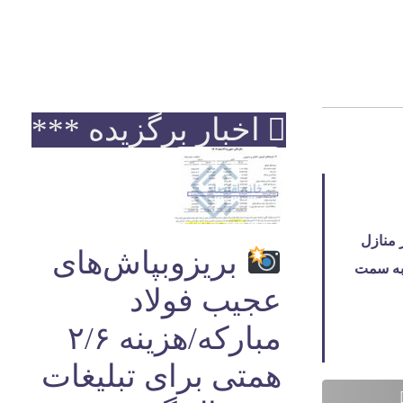
اخبار برگزیده ***
دم و در منازل
بریزوبپاش‌های
 به سمت
عجیب فولاد
مبارکه/هزینه ۲/۶
همتی برای تبلیغات