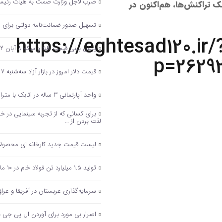
ضرب‌الاجل وزارت صمت به هیأت رئیسه ا
 تراکنش‌ها، هم‌اکنون در
تسهیل صدور ضمانت‌نامه دولتی برای 
https://eghtesad120.ir/
پیش بینی قیمت طلا و سکه ۸ آبان ۱۴۰۲ / بازار طلا دست‌ به عصا شد
p=2629
قیمت دلار امروز در بازار آزاد سه‌شنبه ۷ آذر
واحد آپارتمانی ۳ ساله در اتابک با متراژ ۶۵ متر و یک اتاق خواب در روز های گذشته معادل…
لذت بردن از …
لیست قیمت جدید کارخانه ای محصولات ایران خو
تولید ۱.۵ میلیارد تن فولاد خام در ۱۰ ماه ۲۰۲۳/ جایگاه دهمی ایران در بین فولادسازان حفظ شد
سرمایه‌گذاری عربستان در آفریقا و عرا
اصرار بی مورد برای آوردن ال پی جی