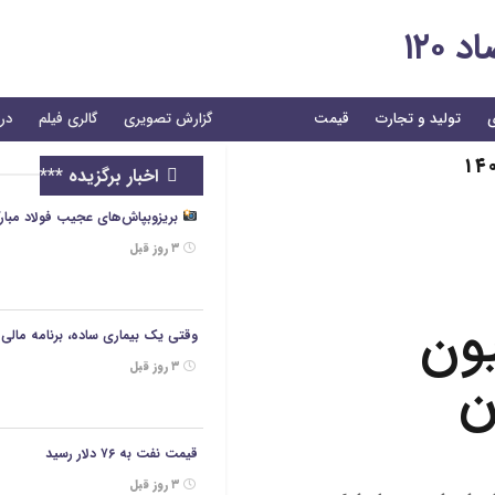
۱۲۰
ی
تولید و تجارت
قیمت
گزارش تصویری
گالری فیلم
درب
اخبار برگزیده ***
بریزوبپاش‌های عجیب فولاد مبارکه/هزینه ۲/۶ همتی برای تبلی
۳ روز قبل
۶.۵ میلیون
وقتی یک بیماری ساده، برنامه مالی خ
۳ روز قبل
ن
قیمت نفت به ۷۶ دلار رسید
۳ روز قبل