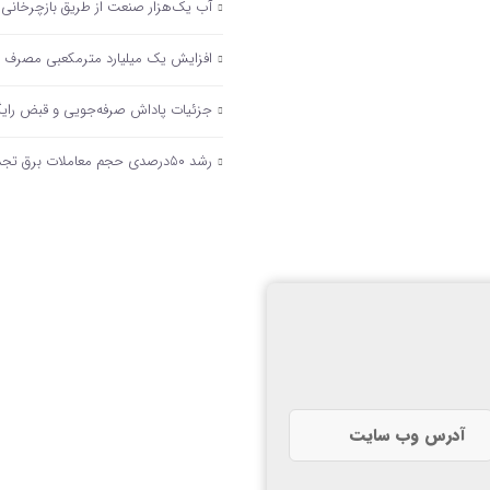
آب یک‌هزار صنعت از طریق بازچرخانی 
افزایش یک میلیارد مترمکعبی مصرف گاز صنایع در زمستا
جزئیات پاداش صرفه‌جویی و قبض رای
رشد ۵۰درصدی حجم معاملات برق تجدیدپذیر در تابلوی برق سبز بورس