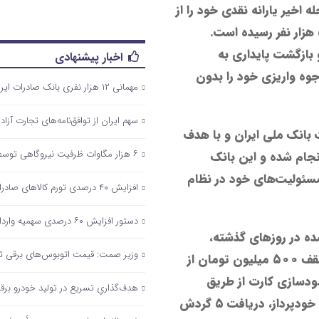
اخیر یارانه نقدی خود را از
طریق این بانک دریافت کرده‌اند، به بیش از ۶ میلیون و ۵۰۰ هزار نفر رسیده است.
بازگشت پایداری به
اخبار پیشنهادی
وه واریزی خود را بدون
مهمانی ۱۲ هزار نفری بانک صادرات ایران/ حمایت از اقشار کم‌درآمد با توزیع بسته‌های معیشتی
سهم ایران از توافق‌نامه‌های تجارت آزاد ۵ درصد است
 بانک ملی ایران و با هدف
۶ هزار مگاوات ظرفیت نیروگاهی توسط شرکت‌های فولادی در حال اجراست
جام شده و این بانک
سئولیت‌های خود در نظام
افزایش ۴۰ درصدی تورم کالاهای صادراتی
دستور افزایش ۶۰ درصدی سهمیه واردات قطعات موبایل/ تداوم بلاتکلیفی ۲ ساله تامین ارز خودرو
ه در روزهای گذشته،
وزیر صمت: قیمت اتوبوس‌های برقی تو
خدماتی همچون کارت‌به‌کارت درون‌بانکی (ملی به ملی) تا سقف ۵۰۰ میلیون تومان از
 تراکنش روزانه، مسدودسازی کارت از طریق
هدف‌گذاریِ تسریع در تولید خودرو‌ بر
دستگاه‌های خودپرداز، دریافت ۱۰ گردش آخر حساب از طریق خودپرداز، دریافت ۵ گردش