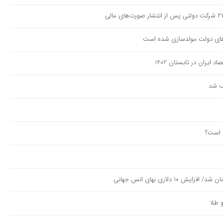
و است؟
و طلا