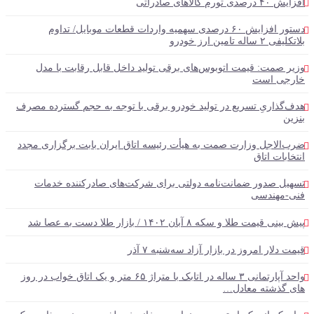
افزایش ۴۰ درصدی تورم کالاهای صادراتی
دستور افزایش ۶۰ درصدی سهمیه واردات قطعات موبایل/ تداوم
بلاتکلیفی ۲ ساله تامین ارز خودرو
وزیر صمت: قیمت اتوبوس‌های برقی تولید داخل قابل رقابت با مدل
خارجی است
هدف‌گذاریِ تسریع در تولید خودرو‌ برقی با توجه به حجم گسترده مصرف‌
بنزین‌
ضرب‌الاجل وزارت صمت به هیأت رئیسه اتاق‌ ایران بابت برگزاری مجدد
انتخابات اتاق
تسهیل صدور ضمانت‌نامه دولتی برای شرکت‌های صادرکننده خدمات
فنی-مهندسی
پیش بینی قیمت طلا و سکه ۸ آبان ۱۴۰۲ / بازار طلا دست‌ به عصا شد
قیمت دلار امروز در بازار آزاد سه‌شنبه ۷ آذر
واحد آپارتمانی ۳ ساله در اتابک با متراژ ۶۵ متر و یک اتاق خواب در روز
های گذشته معادل…