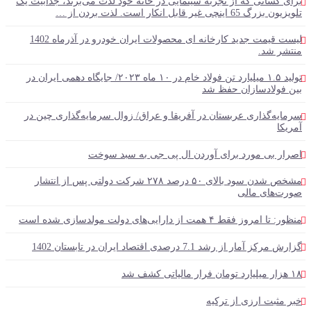
برای کسانی که از تجربه سینمایی در خانه خود لذت می‌برند، جذابیت یک
تلویزیون بزرگ 65 اینچی غیر قابل انکار است. لذت بردن از …
لیست قیمت جدید کارخانه ای محصولات ایران خودرو در آذرماه 1402
منتشر شد.
تولید ۱.۵ میلیارد تن فولاد خام در ۱۰ ماه ۲۰۲۳/ جایگاه دهمی ایران در
بین فولادسازان حفظ شد
سرمایه‌گذاری عربستان در آفریقا و عراق/ زوال سرمایه‌گذاری چین در
آمریکا
اصرار بی مورد برای آوردن ال پی جی به سبد سوخت
مشخص شدن سود بالای ۵۰ درصد ۲۷۸ شرکت دولتی پس از انتشار
صورت‌های مالی
منظور: تا امروز فقط ۴ همت از دارایی‌های دولت مولدسازی شده است
گزارش مرکز آمار از رشد 7.1 درصدی اقتصاد ایران در تابستان 1402
۱۸ هزار میلیارد تومان فرار مالیاتی کشف شد
خبر مثبت ارزی از ترکیه