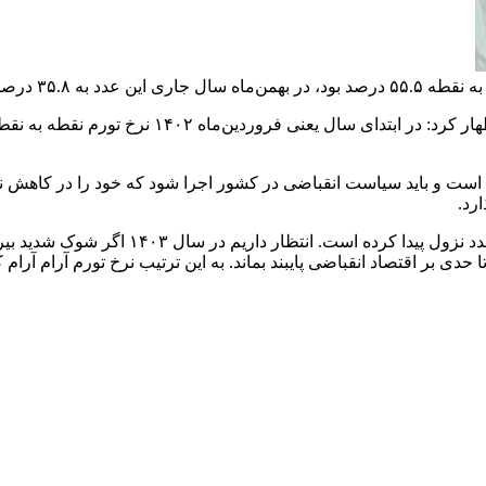
اوضاع تورم نگران‌کننده است و باید سیاست انقباضی در کشور اجرا شود که خود ر
رد.
رحمانی عنوان کرد: هرچند ۳۵.۸ درصد نرخ تورم 
ا حدی بر اقتصاد انقباضی پایبند بماند. به این ترتیب نرخ تورم آرام آ