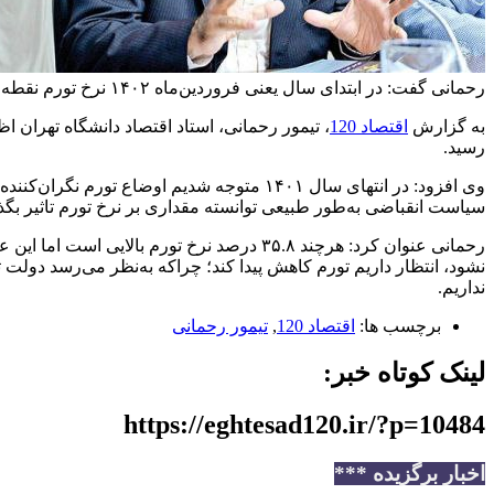
رحمانی گفت: در ابتدای سال یعنی فروردین‌ماه ۱۴۰۲ نرخ تورم نقطه به نقطه ۵۵.۵ درصد بود، در بهمن‌ماه سال جاری این عدد به ۳۵.۸ درصد رسید.
به گزارش
اقتصاد 120
رسید.
وی افزود: در انتهای سال ۱۴۰۱ متوجه شدیم 
سیاست انقباضی به‌طور طبیعی توانسته مقداری بر نرخ تورم تاثیر بگذا
نشود، انتظار داریم تورم کاهش پیدا کند؛ چراکه به‌نظر می‌رسد دولت ت
نداریم.
برچسب ها:
اقتصاد 120
,
تیمور رحمانی
لینک کوتاه خبر:
https://eghtesad120.ir/?p=10484
اخبار برگزیده ***