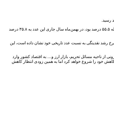
، تیمور رحمانی، استاد اقتصاد دانشگاه تهران اظهار کرد: در ابتدای سال یعنی فروردین‌ماه ۱۴۰۲ نرخ تورم نقطه به نقطه ۵۵.۵ درصد بود، در بهمن‌ماه سال جاری این عدد به ۳۵.۸ درصد
ا در کاهش نرخ رشد نقدینگی به نسبت عدد تاریخی خود نشان داده است، این
بالایی است اما این عدد نزول پیدا کرده است. انتظار داریم در سال ۱۴۰۳ اگر شوک شدید بیرونی از ناحیه مسائل تحریم، بازار ارز و… به اقتصاد کشور وارد
رام کاهش خود را شروع خواهد کرد اما به همین زودی انتظار کاهش