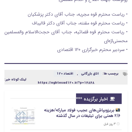
• ریاست محترم قوه مجریه، جناب آقای دکتر پزشکیان
• ریاست محترم قوه مقننه، جناب آقای دکتر قالیباف
• ریاست محترم قوه قضائیه، جناب آقای حجت‌الاسلام والمسلمین
محسنی‌اژه‌ای
• سردبیر محترم خبرگزاری ۱۲۰ اقتصادی
برچسب ها:
اتاق بازرگانی
,
اقتصاد 120
لینک کوتاه خبر:
https://eghtesad120.ir/?p=14848
اخبار برگزیده ***
بریزوبپاش‌های عجیب فولاد مبارکه/هزینه
۲/۶ همتی برای تبلیغات در سال گذشته
۳ روز قبل