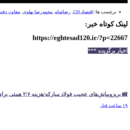
برچسب ها:
اقتصاد 120
,
رضاشاه
,
محمدرضا پهلوی
,
معاون دفتر
لینک کوتاه خبر:
https://eghtesad120.ir/?p=22667
اخبار برگزیده ***
📸 بریزوبپاش‌های عجیب فولاد مبارکه/هزینه ۲/۶ همتی برای تبلیغات در سال گذشته
۱۹ ساعت قبل