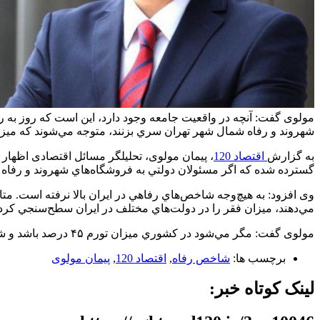
شهروند و رفاه شمال شهر تهران سري بزنند، متوجه مي‌شوند كه ميز
به گزارش
اقتصاد 120
گسترده شده كه اگر مسئولان دولتي به فروشگاه‌هاي شهروند و رفاه
وی افزود: به هيچ‌وجه شاخص‌هاي رفاهي در ايران بالا نرفته است. مت
مي‌دهند، ميزان فقر را در دولت‌هاي مختلف در ايران سطح‌سنجي كرد
مولوی گفت: مگر مي‌شود در كشوري ميزان تورم ۴۵ درصد باشد و شاخص رفاه بهبود پيدا كرده باشد چنين موضوعي تقريبا محال به نظر مي‌رسد مگر آنكه داده‌ها درست نباشند.
برچسب ها:
شاخص رفاه
,
اقتصاد 120
,
پیمان مولوی
لینک کوتاه خبر: