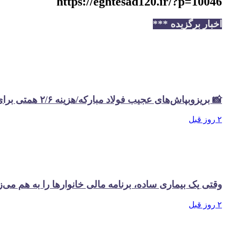
https://eghtesad120.ir/?p=10046
اخبار برگزیده ***
📸 بریزوبپاش‌های عجیب فولاد مبارکه/هزینه ۲/۶ همتی برای تبلیغات در سال گذشته
۲ روز قبل
وقتی یک بیماری ساده، برنامه مالی خانوارها را به هم می‌ز
۲ روز قبل