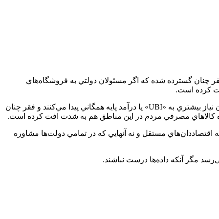
ان نياز بيشتري به «UBI» يا درآمد پايه همگاني پيدا مي‌كنند و فقر چنان گسترده شده كه اگر مسئولان دولتي به فروشگاه‌هاي
فت كرده است.
، پیمان مولوی، تحلیلگر مسائل اقتصادی اظهار کرد: آنچه در واقعيت جامعه وجود دارد، اين است كه روز به روز ايرانيان نياز بيشتري به «UBI» يا درآمد پايه همگاني پيدا مي‌كنند و فقر چنان
ه كالاهاي مصرفي مردم در اين مناطق هم به ‌شدت افت كرده است.
 اقتصاددان‌هاي مستقل و نه آنهايي كه در تمامي دولت‌ها مشاوره