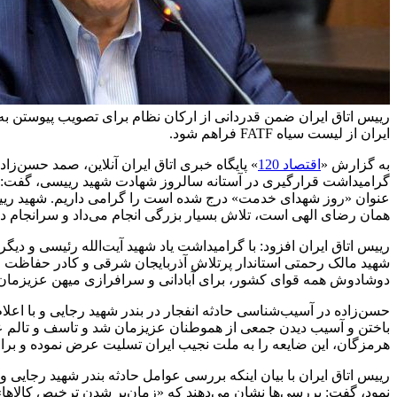
ایران از لیست سیاه FATF فراهم شود.
به گزارش «
اقتصاد 120
گرامیداشت قرارگیری در آستانه سالروز شهادت شهید رییسی، گفت: قر
عنوان «روز شهدای خدمت» درج شده است را گرامی داریم. شهید ریی
همان رضای الهی است، تلاش بسیار بزرگی انجام می‌داد و سرانجام 
رییس اتاق ایران افزود: با گرامیداشت یاد شهید آیت‌الله رئیسی و دی
شهید مالک رحمتی استاندار پرتلاش آذربایجان شرقی و کادر حفاظت و 
دوشادوش همه قوای کشور، برای آبادانی و سرافرازی میهن عزیزمان، 
حسن‌زاده در آسیب‌شناسی حادثه انفجار در بندر شهید رجایی و با اعل
باختن و آسیب دیدن جمعی از هموطنان عزیزمان شد و تاسف و تالم ع
هرمزگان، این ضایعه را به ملت نجیب ایران تسلیت عرض نموده و برا
رییس اتاق ایران با بیان اینکه بررسی عوامل حادثه بندر شهید رجایی و 
نمود، گفت: بررسی‌ها نشان می‌دهند که «زمان‌بر شدن ترخیص کالاها