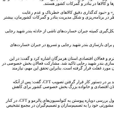
و کالاها در بنادر و گمرکات کشور هستند.
ر» و «نبود کدگذاری دقیق کالاهای خطرناک و عدم رعایت
نظر در برنامه‌ریزی و شکل مدیریت بنادر و گمرکات کشورمان، بیشتر
کل‌گیری کمیته جبران خسارت‌های ناشی از حادثه بندر شهید رجایی
م برای بازسازی بندر شهید رجایی و تسریع در جبران خسارت‌های
رم و فعالان اقتصادی استان هرمزگان اشاره کرد و گفت: در این
زی بندر شهید رجایی تاکید شد. مشارکت فعالان بخش خصوصی در
ورد غفلت قرار گرفته است. بنابراین تحقق این مهم، نیازمند
رییس اتاق بازرگانی، صنایع، معادن و کشاورزی ایران در بخش دیگر سخنانش با قدردانی در زمینه تصویب پیوستن به کنوانسیون پالرمو و تاکید بر در دستور کار قرار گرفتن تصویب CFT، گفت: پس از آنکه
تازه‌ای در جامعه فعالان اقتصادی و خانواده بزرگ بخش خصوصی کشور برای کاهش
او افزود: روسا و اعضای اتاق‌های بازرگانی سراسر کشور و کمیسیون‌های تخصصی اتاق ایران و فعالان انجمن‌ها و تشکل‌های اقتصادی، در طول بررسی دوباره پیوستن به کنوانسیون‌های پالرمو و CFT، در کنار
های مشورتی خود را به تصمیم‌سازان و تصمیم‌گیران در مجمع تشخیص