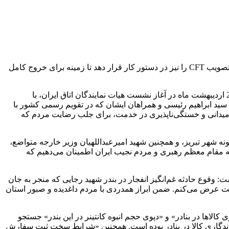
رییس اتاق ایران ضمن قدردانی از ارکان نظام برای تصویب پیوستن به کنوانسیون پالرمو، گفت: انتظار داریم مجمع تشخیص مصلحت نظام، تصویب CFT را نیز در دستور کار قرار دهد تا زمینه برای خروج کامل
» پایگاه خبری اتاق ایران آنلاین، صمد حسن‌زاده، رییس اتاق بازرگانی، صنایع، معادن و کشاورزی ایران روز یکشنبه 28 اردیبهشت ماه در آغاز نشست هیات نمایندگان اتاق ایران، با
سید ابراهیم رئیسی و همراهان ایشان که در تقویم رسمی کشور با
میدانی و خستگی‌ناپذیری در خدمت، برای جلب رضایت مردم که
نه شهر تبریز، و همچنین شهید امیرعبداللهیان وزیر خارجه متواضع،
به مقام معظم رهبری و مردم نجیب ایران اطمینان می‌دهیم که
 وقوع حادثه غم‌انگیز انفجار در بندر شهید رجایی که منجر به جان
 عرض می‌کنم. ضمن ابراز همدردی با مردم داغدیده و صبور استان
کالاها در بنادر» و «دپوی حجم انبوه کانتینر در این بندر» جستجو
اندگاری کالا در بنادر بوده است. همچنین «شرایط سخت ثبت سفارش