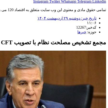
Instagram
Twitter
Whatsapp
Telegram
Linkedin
تمامی حقوق مادی و معنوی این وب سایت متعلق به اقتصاد 120 می باشد و استفاده غیر قانونی از آن پیگرد قانونی دارد.
تاریخ خبر:
دوشنبه ۲۹ اردیبهشت ۱۴۰۴
۱۱:۰۶
کدخبر:12267
حوزه:
خبرها
مجمع تشخیص مصلحت نظام با تصویب CFT زمینه را برای خروج کامل ایران از لیست سیاه FATF فراهم کند