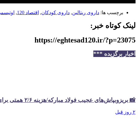
برچسب ها:
داروی ریتالین
,
داروی کودکان
,
اقتصاد 120
,
اوتیسم
لینک کوتاه خبر:
https://eghtesad120.ir/?p=23075
اخبار برگزیده ***
📸 بریزوبپاش‌های عجیب فولاد مبارکه/هزینه ۲/۶ همتی برای تبلیغات در سال گذشته
۲ روز قبل