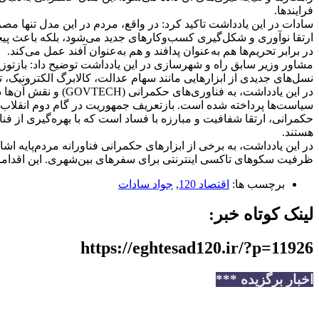
فرایندها.
سادات در این یادداشت تاکید کرد: در واقع، مردم در این مدل تنها مص
ارتقا نوآوری و شکل‌گیری کسب‌وکارهای جدید می‌شود، بلکه باعث پیچید
در برابر تحریم‌ها هم به‌عنوان پدافند و هم به‌عنوان آفند عمل می‌کند.
مشاور وزیر سابق راه و شهرسازی در این یادداشت توضیح داد: بازتوزی
نسل‌های جدیدی از ابزارهایی مانند سهام عدالت، کالابرگ الکترونیک
در این یادداشت، به
سیاست‌ها پرداخته شده است. بازتعریف جمهوریت در گام دوم انقلاب را
حکمرانی، ارتقا شفافیت و مبارزه با فساد است که با بهره‌گیری از فنا
هستند.
در این یادداشت، به برخی از ابزارهای حکمرانی فناورانه مردم‌پایه ا
ظرفیت سکوهای تاکسی اینترنتی برای سفرهای بین‌شهری. این اقدامات 
برچسب ها:
اقتصاد 120
,
جواد سادات
لینک کوتاه خبر:
https://eghtesad120.ir/?p=11926
اخبار برگزیده ***