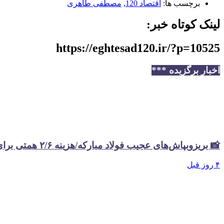
برچسب ها:
اقتصاد 120
,
مصطفی طاهری
لینک کوتاه خبر:
https://eghtesad120.ir/?p=10525
اخبار برگزیده ***
📸 بریزوبپاش‌های عجیب فولاد مبارکه/هزینه ۲/۶ همتی برای تبلیغات در سال گذشته
۴ روز قبل