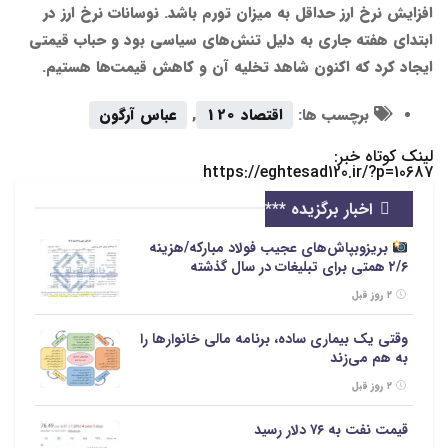
افزایش نرخ ارز حداقل به میزان تورم باشد. نوسانات نرخ ارز در
ابتدای هفته جاری به دلیل تنش‌های سیاسی بود و حباب قیمتی
ایجاد کرد که اکنون شاهد تخلیه آن و کاهش قیمت‌ها هستیم.
برچسب ها:
اقتصاد 120
,
عباس آرگون
لینک کوتاه خبر:
https://eghtesad120.ir/?p=10687
اخبار برگزیده ***
بریزوبپاش‌های عجیب فولاد مبارکه/هزینه
۲/۶ همتی برای تبلیغات در سال گذشته
۲ روز قبل
وقتی یک بیماری ساده، برنامه مالی خانوارها را
به هم می‌زند
۲ روز قبل
قیمت نفت به ۷۶ دلار رسید