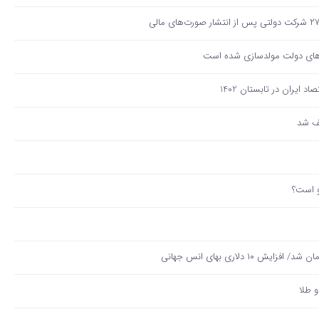
و است؟
و طلا