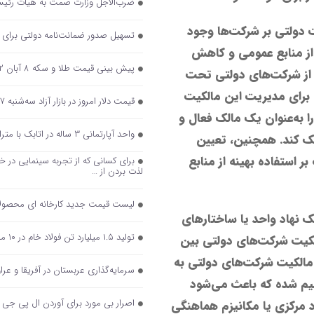
ضرب‌الاجل وزارت صمت به هیأت رئیسه ا
دولتی بر شرکت‌ها وجود
تسهیل صدور ضمانت‌نامه دولتی برای
ه از منابع عمومی و کاهش
پیش بینی قیمت طلا و سکه ۸ آبان ۱۴۰۲ / بازار طلا دست‌ به عصا شد
ی از شرکت‌های دولتی تحت
برای مدیریت این مالکیت
قیمت دلار امروز در بازار آزاد سه‌شنبه ۷ آذر
 به‌عنوان یک مالک فعال و
واحد آپارتمانی ۳ ساله در اتابک با متراژ ۶۵ متر و یک اتاق خواب در روز های گذشته معادل…
مک کند. همچنین، تعیین
 استفاده بهینه از منابع
لذت بردن از …
لیست قیمت جدید کارخانه ای محصولات ایران خو
ک نهاد واحد یا ساختارهای
تولید ۱.۵ میلیارد تن فولاد خام در ۱۰ ماه ۲۰۲۳/ جایگاه دهمی ایران در بین فولادسازان حفظ شد
لکیت شرکت‌های دولتی بین
 مالکیت شرکت‌های دولتی به
سرمایه‌گذاری عربستان در آفریقا و عرا
سیم شده که باعث می‌شود
اصرار بی مورد برای آوردن ال پی جی
د مرکزی یا مکانیزم هماهنگی