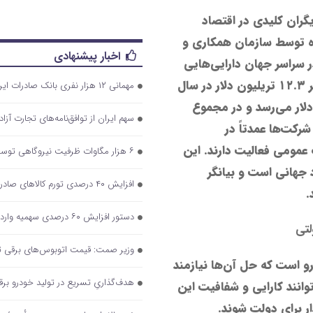
دولتی (SOEs) به عنوان بازیگران کلیدی در اقتصاد
 توسط سازمان همکاری و
اخبار پیشنهادی
 شرکت‌های دولتی در سراسر جهان دارایی‌هایی
به ارزش ۵۳.۵ تریلیون دلار را در اختیار دارند و درآمدی بالغ بر ۱۲.۳ تریلیون دلار در سال
مهمانی ۱۲ هزار نفری بانک صادرات ایران/ حمایت از اقشار کم‌درآمد با توزیع بسته‌های معیشتی
ین، سود سالانه آن‌ها به ۷۳۰ میلیارد دلار می‌رسد و در مجموع
سهم ایران از توافق‌نامه‌های تجارت آزاد ۵ درصد اس
 شرکت‌ها عمدتاً در
عمومی فعالیت دارند. این
۶ هزار مگاوات ظرفیت نیروگاهی توسط شرکت‌های فولادی در حال اجراست
جهانی است و بیانگر
افزایش ۴۰ درصدی تورم کالاهای صادراتی
.
دستور افزایش ۶۰ درصدی سهمیه واردات قطعات موبایل/ تداوم بلاتکلیفی ۲ ساله تامین ارز خودرو
لتی
وزیر صمت: قیمت اتوبوس‌های برقی تو
و است که حل آن‌ها نیازمند
هدف‌گذاریِ تسریع در تولید خودرو‌ بر
انند کارایی و شفافیت این
ار برای دولت شوند.