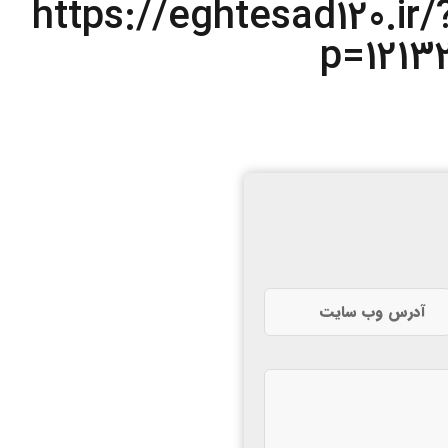
https://eghtesad120.ir/
p=1213