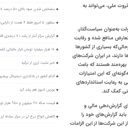
روت ملی، می‌تواند به
مشخص شدن سود بالای ۵۰ درصد ۲۷۸ شرکت دولتی پس از انتشار صورت‌های مالی
منظور: تا امروز فقط ۴ همت از دارایی‌های دولت مولدسازی شده است
ت به‌عنوان سیاست‌گذار،
گزارش مرکز آمار از رشد 7.1 درصدی اقتصاد ایران در تابستان 1402
تعارض منافع شده و رقابت
الی‌که بسیاری از کشورها
۱۸ هزار میلیارد تومان فرار مالیاتی کشف شد
ا دارند، در ایران شرکت‌های
خبر مثبت ارزی از ترکیه
بهره‌مند هستند که باعث
گونه‌ای که این امتیازات
کدام کشور در بانکداری دیجیتال پیشر
ی به رعایت استانداردهای
بورس امروز هم رشد کرد
تی کمک کند.
قیمت سکه ۲۸ میلیون و ۹۵۰ هزار تومان شد/ افزایش ۱۰ دلاری بهای انس جهانی
رای گزارش‌دهی مالی و
اید گزارش‌های خود را
کاهش انواع نرخ ارز در مرکز مبادله ارز 
این شرکت‌ها از این الزامات