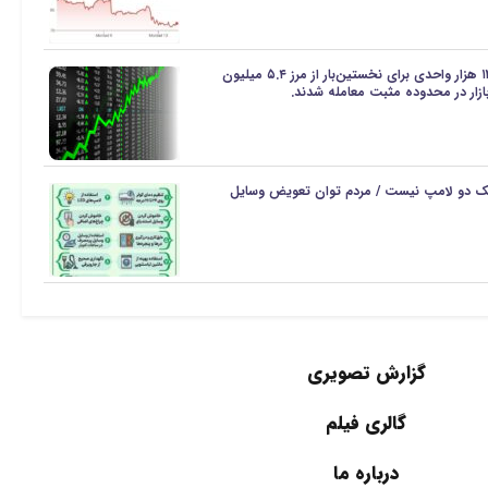
شاخص کل بورس تهران با جهش ۱۲۲ هزار واحدی برای نخستین‌بار از مرز ۵.۴ میلیون
ک دو لامپ نیست / مردم توان تعویض وسایل
گزارش تصویری
گالری فیلم
درباره ما