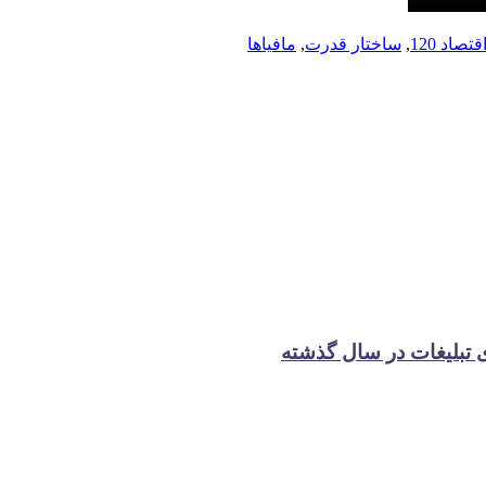
قتصاد 120
,
ساختار قدرت
,
مافیاها