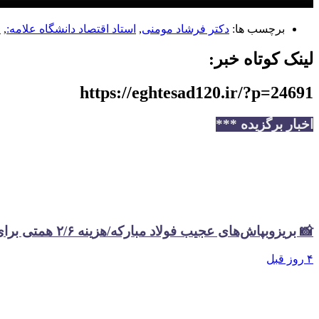
برچسب ها:
دکتر فرشاد مومنی
,
استاد اقتصاد دانشگاه علامه:
,
ا
لینک کوتاه خبر:
https://eghtesad120.ir/?p=24691
اخبار برگزیده ***
📸 بریزوبپاش‌های عجیب فولاد مبارکه/هزینه ۲/۶ همتی برای تبلیغات در سال گذشته
۴ روز قبل