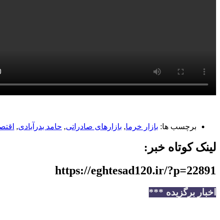
برچسب ها:
بازار خرما
,
بازارهای صادراتی
,
حامد بدرآبادی
,
اقتصاد 
لینک کوتاه خبر:
https://eghtesad120.ir/?p=22891
اخبار برگزیده ***