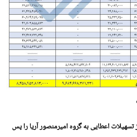
هنوز ۸۹ فقره از تسهیلات اعطایی به گروه امیرمنصور آریا را پس