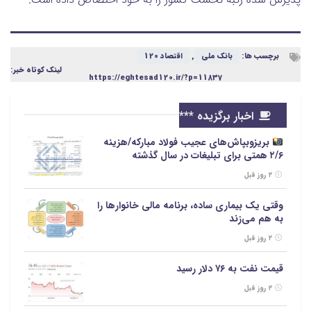
برچسب ها:
بانک ملی
,
اقتصاد 120
لینک کوتاه خبر:
https://eghtesad120.ir/?p=11837
اخبار برگزیده ***
بریزوبپاش‌های عجیب فولاد مبارکه/هزینه
۲/۶ همتی برای تبلیغات در سال گذشته
۲ روز قبل
وقتی یک بیماری ساده، برنامه مالی خانوارها را
به هم می‌زند
۲ روز قبل
قیمت نفت به ۷۶ دلار رسید
۲ روز قبل