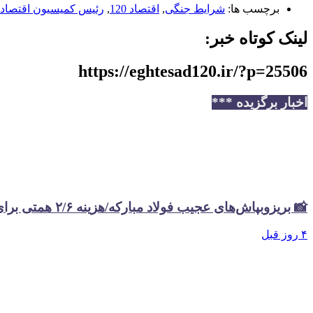
برچسب ها:
شرایط جنگی
,
اقتصاد 120
,
رئیس کمیسیون اقتصاد
لینک کوتاه خبر:
https://eghtesad120.ir/?p=25506
اخبار برگزیده ***
📸 بریزوبپاش‌های عجیب فولاد مبارکه/هزینه ۲/۶ همتی برای تبلیغات در سال گذشته
۴ روز قبل