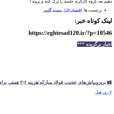
دهیم بعد گروه کارگری جلسه را ترک کنند و بروند؟
برچسب ها:
اقتصاد 120
,
سمیه گلپور
لینک کوتاه خبر:
https://eghtesad120.ir/?p=10546
اخبار برگزیده ***
📸 بریزوبپاش‌های عجیب فولاد مبارکه/هزینه ۲/۶ همتی برای تبلیغات در سال گذشته
۲ روز قبل