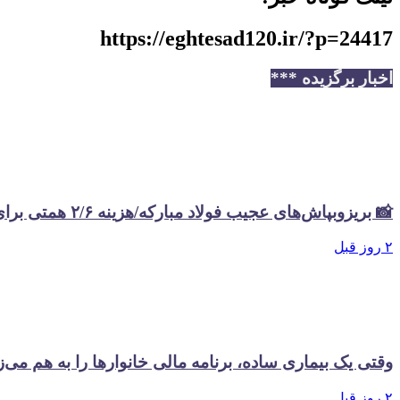
https://eghtesad120.ir/?p=24417
اخبار برگزیده ***
📸 بریزوبپاش‌های عجیب فولاد مبارکه/هزینه ۲/۶ همتی برای تبلیغات در سال گذشته
۲ روز قبل
وقتی یک بیماری ساده، برنامه مالی خانوارها را به هم می‌ز
۲ روز قبل