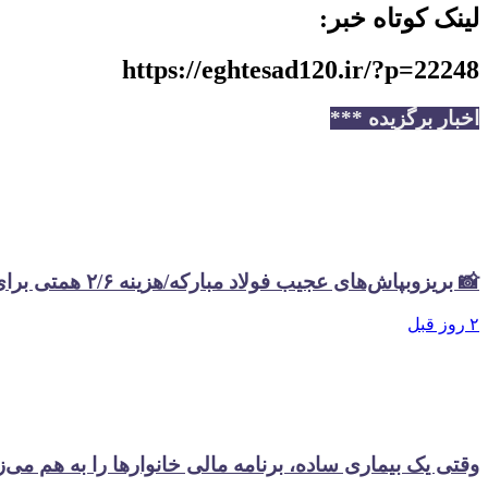
لینک کوتاه خبر:
https://eghtesad120.ir/?p=22248
اخبار برگزیده ***
📸 بریزوبپاش‌های عجیب فولاد مبارکه/هزینه ۲/۶ همتی برای تبلیغات در سال گذشته
۲ روز قبل
وقتی یک بیماری ساده، برنامه مالی خانوارها را به هم می‌ز