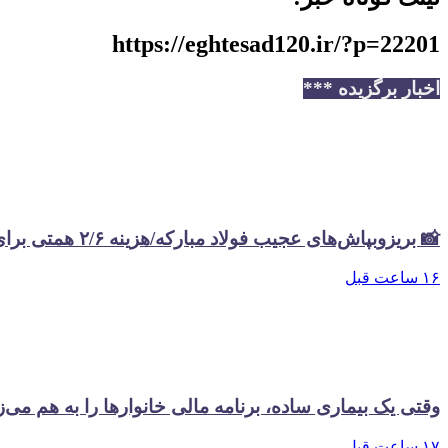
https://eghtesad120.ir/?p=22201
اخبار برگزیده ***
📸 بریزوبپاش‌های عجیب فولاد مبارکه/هزینه ۲/۶ همتی برای تبلیغات در سال گذشته
۱۶ ساعت قبل
وقتی یک بیماری ساده، برنامه مالی خانوارها را به هم می‌ز
۱۷ ساعت قبل