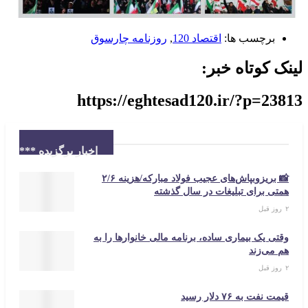
برچسب ها:
اقتصاد 120
,
روزنامه چارسوق
لینک کوتاه خبر:
https://eghtesad120.ir/?p=23813
اخبار برگزیده ***
📸 بریزوبپاش‌های عجیب فولاد مبارکه/هزینه ۲/۶
همتی برای تبلیغات در سال گذشته
۲ روز قبل
وقتی یک بیماری ساده، برنامه مالی خانوارها را به
هم می‌زند
۲ روز قبل
قیمت نفت به ۷۶ دلار رسید