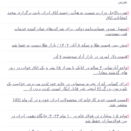
بنزین‌
ضرب‌الاجل وزارت صمت به هیأت رئیسه اتاق‌ ایران بابت برگزاری مجدد
انتخابات اتاق
تسهیل صدور ضمانت‌نامه دولتی برای شرکت‌های صادرکننده خدمات
فنی-مهندسی
پیش بینی قیمت طلا و سکه ۸ آبان ۱۴۰۲ / بازار طلا دست‌ به عصا شد
قیمت دلار امروز در بازار آزاد سه‌شنبه ۷ آذر
واحد آپارتمانی ۳ ساله در اتابک با متراژ ۶۵ متر و یک اتاق خواب در روز
های گذشته معادل…
برای کسانی که از تجربه سینمایی در خانه خود لذت می‌برند، جذابیت یک
تلویزیون بزرگ 65 اینچی غیر قابل انکار است. لذت بردن از …
لیست قیمت جدید کارخانه ای محصولات ایران خودرو در آذرماه 1402
منتشر شد.
تولید ۱.۵ میلیارد تن فولاد خام در ۱۰ ماه ۲۰۲۳/ جایگاه دهمی ایران در
بین فولادسازان حفظ شد