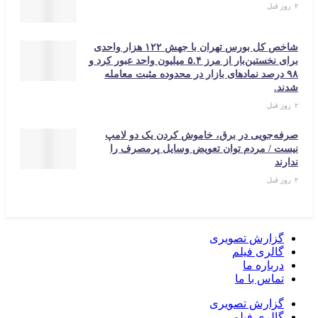
۲ روز قبل
شاخص کل بورس تهران با جهش ۱۲۲ هزار واحدی
برای نخستین‌بار از مرز ۵.۴ میلیون واحد عبور کرد و
۹۸ درصد نمادهای بازار در محدوده مثبت معامله
شدند.
۲ روز قبل
صرفه‌جویی در برق، خاموش کردن یک دو لامپ
نیست / مردم توان تعویض وسایل پرمصرف را
ندارند
۲ روز قبل
گزارش تصویری
گالری فیلم
درباره ما
تماس با ما
گزارش تصویری
گالری فیلم