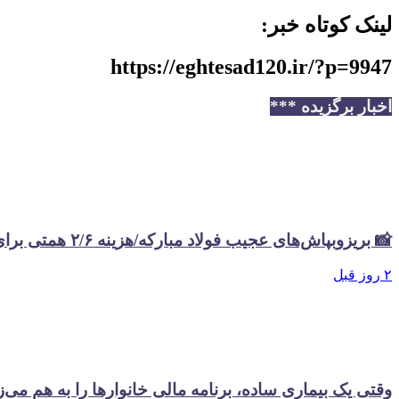
لینک کوتاه خبر:
https://eghtesad120.ir/?p=9947
اخبار برگزیده ***
📸 بریزوبپاش‌های عجیب فولاد مبارکه/هزینه ۲/۶ همتی برای تبلیغات در سال گذشته
۲ روز قبل
وقتی یک بیماری ساده، برنامه مالی خانوارها را به هم می‌ز