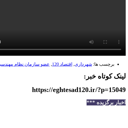
برچسب ها:
شهرداری
,
اقتصاد 120
,
عضو سازمان نظام مهندسی
لینک کوتاه خبر:
https://eghtesad120.ir/?p=15049
اخبار برگزیده ***