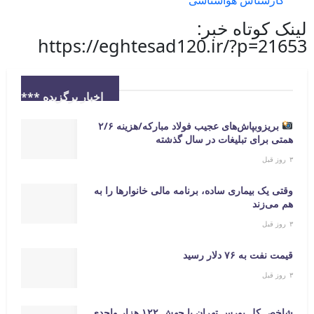
کارشناس هواشناسی
لینک کوتاه خبر:
https://eghtesad120.ir/?p=21653
اخبار برگزیده ***
بریزوبپاش‌های عجیب فولاد مبارکه/هزینه ۲/۶
همتی برای تبلیغات در سال گذشته
۳ روز قبل
وقتی یک بیماری ساده، برنامه مالی خانوارها را به
هم می‌زند
۳ روز قبل
قیمت نفت به ۷۶ دلار رسید
۳ روز قبل
شاخص کل بورس تهران با جهش ۱۲۲ هزار واحدی