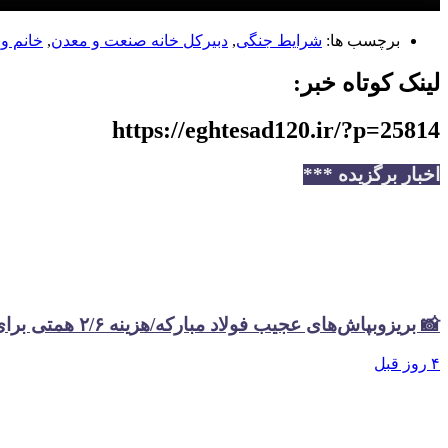
برچسب ها:
شرایط جنگی
,
دبیرکل خانه صنعت و معدن
,
خانم وز
لینک کوتاه خبر:
https://eghtesad120.ir/?p=25814
اخبار برگزیده ***
📸 بریزوبپاش‌های عجیب فولاد مبارکه/هزینه ۲/۶ همتی برای تبلیغات در سال گذشته
۴ روز قبل