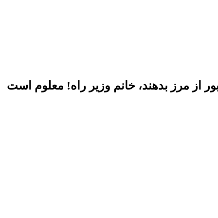
م کنیم، ۲۵ روز طول می‌کشد تا اجازه عبور از مرز بدهند، خانم وزیر راه! معلوم است