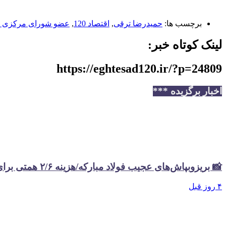
برچسب ها:
حمیدرضا ترقی
,
اقتصاد 120
,
عضو شورای مرکزی ح
لینک کوتاه خبر:
https://eghtesad120.ir/?p=24809
اخبار برگزیده ***
📸 بریزوبپاش‌های عجیب فولاد مبارکه/هزینه ۲/۶ همتی برای تبلیغات در سال گذشته
۴ روز قبل