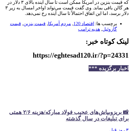
که قیمت بنزین در آمریکا ممکن است تا سال آینده بالای ۳ دلار در
هر گالن باقی بماند. وی گفت قیمت می‌تواند اواخر امسال به زیر ۳
دلار برسد، اما این اتفاق احتمالاً تا سال آینده رخ نمی‌دهد.
برچسب ها:
اقتصاد 120
,
مردم آمریکا
,
قیمت بنزین
,
قیمت
گازوئیل
,
هدیه ترامپ
لینک کوتاه خبر:
https://eghtesad120.ir/?p=24331
اخبار برگزیده ***
📸 بریزوبپاش‌های عجیب فولاد مبارکه/هزینه ۲/۶ همتی
برای تبلیغات در سال گذشته
۳ روز قبل