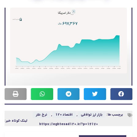
برچسب ها:
بازار ارز توافقی
,
اقتصاد 120
,
نرخ دلار
لینک کوتاه خبر:
https://eghtesad120.ir/?p=14170