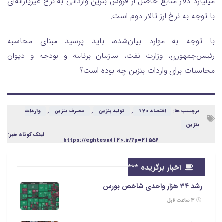
میلیارد دلار منابع حاصل از فروش بنزین وارداتی به نرخ غیریارانه‌ای
با توجه به نرخ ارز تالار دوم است.
با توجه به موارد بیان‌شده، باید پرسید مبنای محاسبه
رئیس‌جمهوری، وزارت نفت، سازمان برنامه و بودجه و دیوان
محاسبات برای واردات بنزین چه بوده است؟
برچسب ها:
اقتصاد 120
,
تولید بنزین
,
مصرف بنزین
,
واردات
بنزین
لینک کوتاه خبر:
https://eghtesad120.ir/?p=21556
اخبار برگزیده ***
رشد ۳۴ هزار واحدی شاخص بورس
۳ ساعت قبل