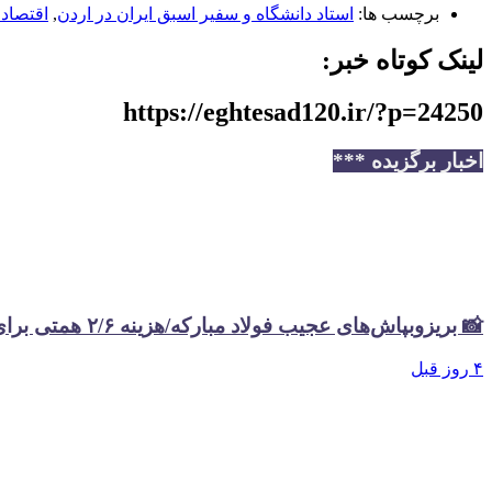
برچسب ها:
استاد دانشگاه و سفیر اسبق ایران در اردن
,
اقتصاد 120
لینک کوتاه خبر:
https://eghtesad120.ir/?p=24250
اخبار برگزیده ***
📸 بریزوبپاش‌های عجیب فولاد مبارکه/هزینه ۲/۶ همتی برای تبلیغات در سال گذشته
۴ روز قبل