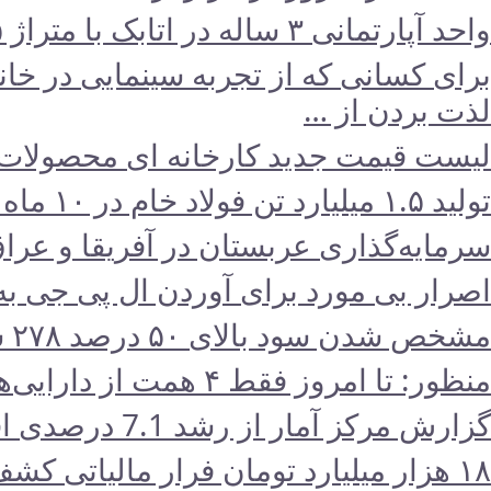
واحد آپارتمانی ۳ ساله در اتابک با متراژ ۶۵ متر و یک اتاق خواب در روز های گذشته معادل…
لذت بردن از …
لیست قیمت جدید کارخانه ای محصولات ایران خودر
تولید ۱.۵ میلیارد تن فولاد خام در ۱۰ ماه ۲۰۲۳/ جایگاه دهمی ایران در بین فولادسازان حفظ شد
سرمایه‌گذاری عربستان در آفریقا و عراق
اصرار بی مورد برای آوردن ال پی جی 
مشخص شدن سود بالای ۵۰ درصد ۲۷۸ شرکت دولتی پس از انتشار صورت‌های مالی
منظور: تا امروز فقط ۴ همت از دارایی‌های دولت مولدسازی شده است
گزارش مرکز آمار از رشد 7.1 درصدی اقتصاد ایران در تابستان 1402
۱۸ هزار میلیارد تومان فرار مالیاتی کشف شد