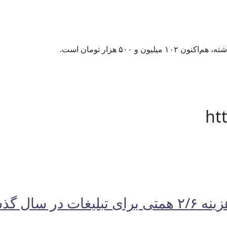
ht
ال گذشته