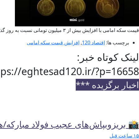
قیمت سکه امامی با افزایش بیش از ۳ میلیون تومانی نسبت به روز گذشته، هم‌اکنون ۱۰۲ میلیون و ۵۰۰ هزار تومان است.
برچسب ها:
اقتصاد 120
,
افزایش قیمت سکه امامی
لینک کوتاه خبر:
tps://eghtesad120.ir/?p=16658
اخبار برگزیده ***
📸 بریزوبپاش‌های عجیب فولاد مبارکه/هزینه ۲/۶ همتی برای تبلیغات در س
۱۵ ساعت قبل