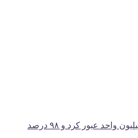
شاخص کل بورس تهران با جهش ۱۲۲ هزار واحدی برای نخستین‌بار از مرز ۵.۴ میلیون واحد عبور کرد و ۹۸ درصد