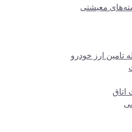
 اتاق
سی