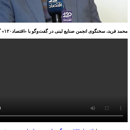
محمد فربد، سخنگوی انجمن صنایع لبنی در گفت‌وگو با «اقتصاد۱۲۰» گفت: