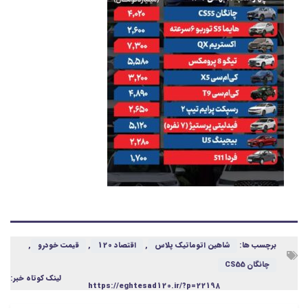
برچسب ها:
شاهین اتوماتیک پلاس
,
اقتصاد 120
,
قیمت خودرو
,
چانگان CS55
لینک کوتاه خبر:
https://eghtesad120.ir/?p=22198