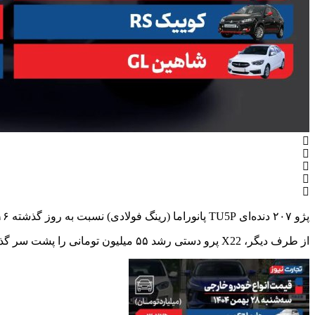
پژو ۲۰۷ دنده‌ای TU5P پانوراما (رینگ فولادی) نسبت به روز گذشته ۱۶ میلیون تومان گران شد تا امروز با نرخ یک میلیارد و ۶۰۶ میلیون تومان خرید و فروش شود.
از طرف دیگر، X22 پرو دستی رشد ۵۵ میلیون تومانی را پشت سر گذاشت تا در روز جاری با ارزش ۲ میلیارد تومان در بنگاه‌های معاملاتی عرضه شود