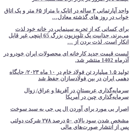
واحد آپارتمانی ۳ ساله در اتابک با متراژ ۶۵ متر و یک اتاق
خواب در روز های گذشته معادل…
برای کسانی که از تجربه سینمایی در خانه خود لذت
می‌برند، جذابیت یک تلویزیون بزرگ 65 اینچی غیر قابل
انکار است. لذت بردن از …
لیست قیمت جدید کارخانه ای محصولات ایران خودرو در
آذرماه 1402 منتشر شد.
تولید ۱.۵ میلیارد تن فولاد خام در ۱۰ ماه ۲۰۲۳/ جایگاه
دهمی ایران در بین فولادسازان حفظ شد
سرمایه‌گذاری عربستان در آفریقا و عراق/ زوال
سرمایه‌گذاری چین در آمریکا
اصرار بی مورد برای آوردن ال پی جی به سبد سوخت
مشخص شدن سود بالای ۵۰ درصد ۲۷۸ شرکت دولتی
پس از انتشار صورت‌های مالی