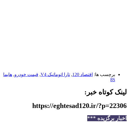
برچسب ها:
اقتصاد 120
,
تارا اتوماتیک V4
,
قیمت خودرو
,
هایما
8S
لینک کوتاه خبر:
https://eghtesad120.ir/?p=22306
اخبار برگزیده ***