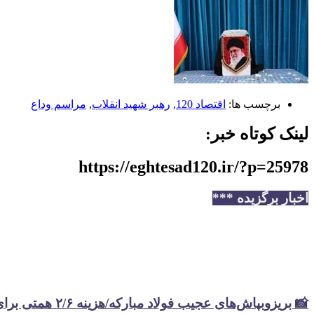
برچسب ها:
اقتصاد 120
,
رهبر شهید انقلاب
,
مراسم وداع
لینک کوتاه خبر:
https://eghtesad120.ir/?p=25978
اخبار برگزیده ***
📸 بریزوبپاش‌های عجیب فولاد مبارکه/هزینه ۲/۶ همتی برای تبلیغات در سال گذشته