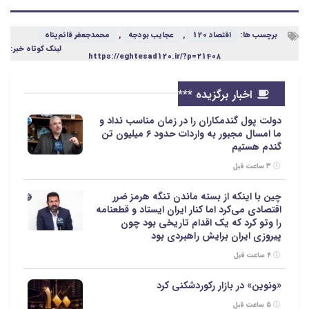
برچسب ها:
اقتصاد 120
,
عجایب بودجه
,
محمدجعفر قائم‌پناه
لینک کوتاه خبر:
https://eghtesad120.ir/?p=21408
اخبار برگزیده ***
دولت پول گندمکاران را در زمان مناسب نداد و
ما امسال مجبور به واردات حدود ۶ میلیون تن
گندم هستیم
۳ ساعت قبل
چین با اینکه از بسته ماندن تنگه هرمز ضرر
اقتصادی می‌کرد اما کنار ایران ایستاد و قطعنامه
را وتو کرد که یک اقدام تاریخی بود چون
پیروزی ایران برایش راهبردی بود
۴ ساعت قبل
«ونوین» در بازار رکوردشکنی کرد
۵ ساعت قبل