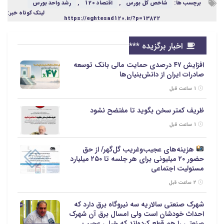
برچسب ها:
شاخص کل بورس
,
اقتصاد 120
,
رشد واحد بورس
لینک کوتاه خبر:
https://eghtesad120.ir/?p=13822
اخبار برگزیده ***
افزایش ۴۷ درصدی حمایت مالی بانک توسعه
صادرات ایران از دانش‌بنیان‌ها
۱ ساعت قبل
ظریف کمتر سخن بگوید تا مفتضح نشود
۱ ساعت قبل
هزینه‌های عجیب‌وغریب گل‌گهر/ از حق
حضور ۲۰ میلیونی برای هر جلسه تا ۲۵۰ میلیارد
مسئولیت‌ اجتماعی
۲ ساعت قبل
شهرک صنعتی سالاریه سه نیروگاه برق دارد که
احداث خودشان است ولی امسال برق آن شهرک
صنعتی را هم قطع کرده‌اند که خیلی عجیب