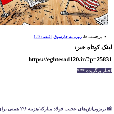
برچسب ها:
️روزنامه چارسوق
,
اقتصاد 120
لینک کوتاه خبر:
https://eghtesad120.ir/?p=25831
اخبار برگزیده ***
📸 بریزوبپاش‌های عجیب فولاد مبارکه/هزینه ۲/۶ همتی برای تبلیغات در سال گذشته