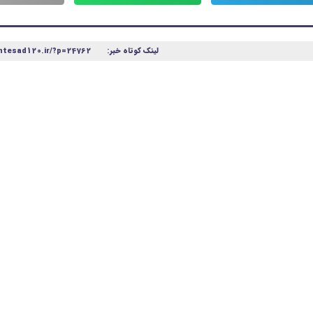
لینک کوتاه خبر:
htesad120.ir/?p=24762