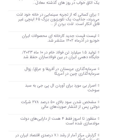
یک اتاق خواب در روز های گذشته معادل…
برای کسانی که از تجربه سینمایی در خانه خود لذت
می‌برند، جذابیت یک تلویزیون بزرگ 65 اینچی غیر
قابل انکار است. لذت بردن از …
لیست قیمت جدید کارخانه ای محصولات ایران
خودرو در آذرماه 1402 منتشر شد.
تولید ۱.۵ میلیارد تن فولاد خام در ۱۰ ماه ۲۰۲۳/
جایگاه دهمی ایران در بین فولادسازان حفظ شد
سرمایه‌گذاری عربستان در آفریقا و عراق/ زوال
سرمایه‌گذاری چین در آمریکا
اصرار بی مورد برای آوردن ال پی جی به سبد
سوخت
مشخص شدن سود بالای ۵۰ درصد ۲۷۸ شرکت
دولتی پس از انتشار صورت‌های مالی
منظور: تا امروز فقط ۴ همت از دارایی‌های دولت
مولدسازی شده است
گزارش مرکز آمار از رشد 7.1 درصدی اقتصاد ایران در
تابستان 1402