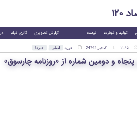
۱۲۰
ی
تولید و تجارت
قیمت
گزارش تصویری
گالری فیلم
درب
۱۱:۱۵
کدخبر:24762
حوزه:
اصلی
,
خبرها