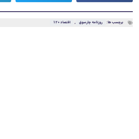
برچسب ها:
️روزنامه چارسوق
,
اقتصاد 120