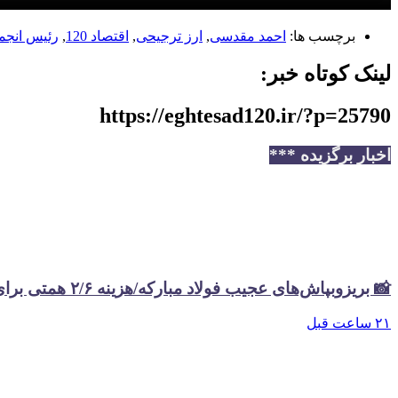
برچسب ها:
احمد مقدسی
,
ارز ترجیحی
,
اقتصاد 120
,
رئیس انجمن
لینک کوتاه خبر:
https://eghtesad120.ir/?p=25790
اخبار برگزیده ***
📸 بریزوبپاش‌های عجیب فولاد مبارکه/هزینه ۲/۶ همتی برای تبلیغات در سال گذشته
۲۱ ساعت قبل