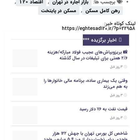
برچسب ها:
بازار اجاره در تهران
,
اقتصاد 120
,
رهن کامل مسکن
,
مسکن در پایتخت
لینک کوتاه خبر:
https://eghtesad120.ir/?p=22958
اخبار برگزیده ***
📸 بریزوبپاش‌های عجیب فولاد مبارکه/هزینه
۲/۶ همتی برای تبلیغات در سال گذشته
۳ روز قبل
وقتی یک بیماری ساده، برنامه مالی خانوارها را
به هم می‌زند
۳ روز قبل
قیمت نفت به ۷۶ دلار رسید
۳ روز قبل
شاخص کل بورس تهران با جهش ۱۲۲ هزار
واحدی برای نخستین‌بار از مرز ۵.۴ میلیون واحد