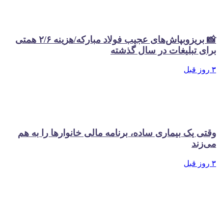
📸 بریزوبپاش‌های عجیب فولاد مبارکه/هزینه ۲/۶ همتی
تبلیغات در سال گذشته
ک بیماری ساده، برنامه مالی خانوارها را به هم