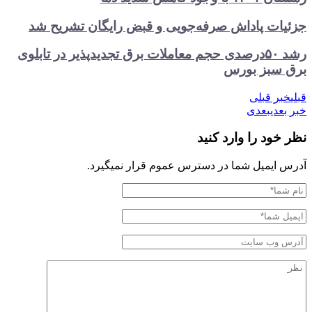
ت پاداش صرفه‌جویی و قبض رایگان تشریح شد
رشد ۵۰درصدی حجم معاملات برق تجدیدپذیر در تابلوی
بز بورس
 قبلی
ی
بعدی
د را وارد کنید
یمیل شما در دسترس عموم قرار نمیگیرد.