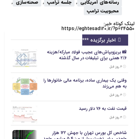
رسانه‌های آمریکایی
,
جلسه ترامپ
,
صحنه‌سازی
,
محبوبیت ترامپ
لینک کوتاه خبر:
https://eghtesad120.ir/?p=24550
اخبار برگزیده ***
📸 بریزوبپاش‌های عجیب فولاد مبارکه/هزینه
۲/۶ همتی برای تبلیغات در سال گذشته
۴ روز قبل
وقتی یک بیماری ساده، برنامه مالی خانوارها را
به هم می‌زند
۴ روز قبل
قیمت نفت به ۷۶ دلار رسید
۴ روز قبل
شاخص کل بورس تهران با جهش ۱۲۲ هزار
واحدی برای نخستین‌بار از مرز ۵.۴ میلیون واحد