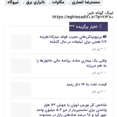
محمدرضا انصاری
,
مگاوات
,
ناترازی برق
,
نیروگاه‌
لینک کوتاه خبر:
https://eghtesad120.ir/?p=21380
اخبار برگزیده ***
📸 بریزوبپاش‌های عجیب فولاد مبارکه/هزینه
۲/۶ همتی برای تبلیغات در سال گذشته
۳ روز قبل
وقتی یک بیماری ساده، برنامه مالی خانوارها را
به هم می‌زند
۳ روز قبل
قیمت نفت به ۷۶ دلار رسید
۳ روز قبل
شاخص کل بورس تهران با جهش ۱۲۲ هزار
واحدی برای نخستین‌بار از مرز ۵.۴ میلیون واحد
عبور کرد و ۹۸ درصد نمادهای بازار در محدوده