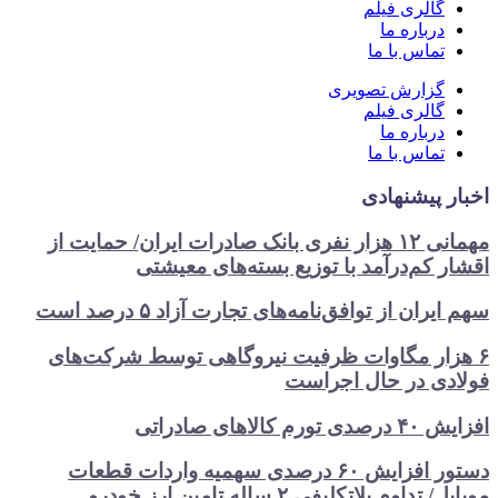
الری فیلم
رباره ما
ماس با ما
زارش تصویری
الری فیلم
رباره ما
ماس با ما
پیشنهادی
مهمانی ۱۲ هزار نفری بانک صادرات ایران/ حمایت از
کم‌درآمد با توزیع بسته‌های معیشتی
ن از توافق‌نامه‌های تجارت آزاد ۵ درصد است
ار مگاوات ظرفیت نیروگاهی توسط شرکت‌های
ی در حال اجراست
ای صادراتی
دستور افزایش ۶۰ درصدی سهمیه واردات قطعات
م بلاتکلیفی ۲ ساله تامین ارز خودرو