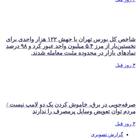
شاخص کل بورس تهران با جهش ۱۲۲ هزار واحدی برای
نخستین‌بار از مرز ۵.۴ میلیون واحد عبور کرد و ۹۸ درصد
ی بازار در محدوده مثبت معامله شدند.
جویی در برق، خاموش کردن یک دو لامپ نیست /
توان تعویض وسایل پرمصرف را ندارند
زارش تصویری