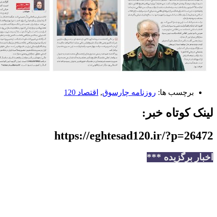
رچسب ها:
️روزنامه چارسوق
,
اقتصاد 120
کوتاه خبر:
https://eghtesad120.ir/?p=
برگزیده ***