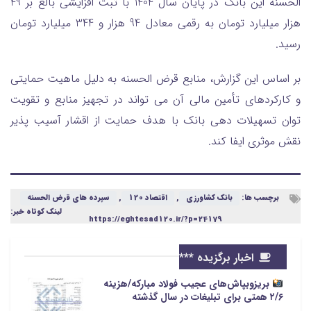
الحسنه این بانک در پایان سال 1404 با ثبت افزایشی بالغ بر 49
هزار میلیارد تومان به رقمی معادل 94 هزار و 344 میلیارد تومان
رسید.
بر اساس این گزارش، منابع قرض الحسنه به دلیل ماهیت حمایتی
و کارکردهای تأمین مالی آن می تواند در تجهیز منابع و تقویت
توان تسهیلات دهی بانک با هدف حمایت از اقشار آسیب پذیر
نقش موثری ایفا کند.
برچسب ها:
بانک کشاورزی
,
اقتصاد 120
,
سپرده های قرض الحسنه
لینک کوتاه خبر:
https://eghtesad120.ir/?p=24179
اخبار برگزیده ***
بریزوبپاش‌های عجیب فولاد مبارکه/هزینه
۲/۶ همتی برای تبلیغات در سال گذشته