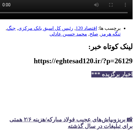
برچسب ها:
اقتصاد 120
,
رئیس کل اسبق بانک مرکزی
,
جنگ
,
تنگه هرمز
,
صلح
,
محمد حسین عادلی
 کوتاه خبر:
https://eghtesad120.ir/?p=2
ر برگزیده ***
📸 بریزوبپاش‌های عجیب فولاد مبارکه/هزینه ۲/۶ همتی
 تبلیغات در سال گذشته