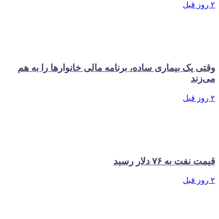
 یک بیماری ساده، برنامه مالی خانوارها را به هم
ند
 به ۷۶ دلار رسید